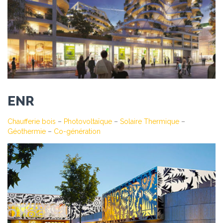
ENR
Chaufferie bois
–
Photovoltaïque
–
Solaire Thermique
–
Géothermie
–
Co-génération