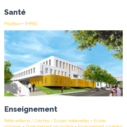
Santé
Hôpitaux
–
EHPAD
Enseignement
Petite enfance / Crèches / Écoles maternelles
–
Ecoles
primaires
–
Enseignement secondaire
–
Enseignement supérieur