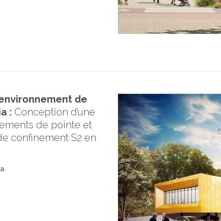
-environnement de
ia :
Conception d’une
ements de pointe et
 de confinement S2 en
ia