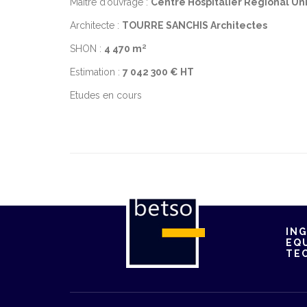
Maître d’ouvrage :
Centre Hospitalier Régional Un
Architecte :
TOURRE SANCHIS Architectes
SHON :
4 470 m²
Estimation :
7 042 300 € HT
Etudes en cours
ING
EQ
TE