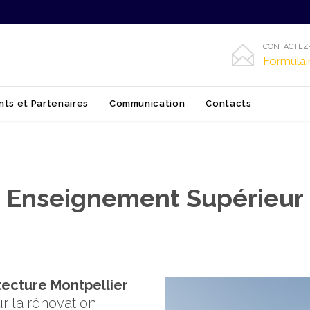
CONTACTEZ

Formulai
Skip
nts et Partenaires
Communication
Contacts
to
content
Enseignement Supérieur
tecture Montpellier
r la rénovation