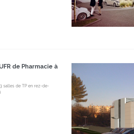
’UFR de Pharmacie à
3 salles de TP en rez-de-
1