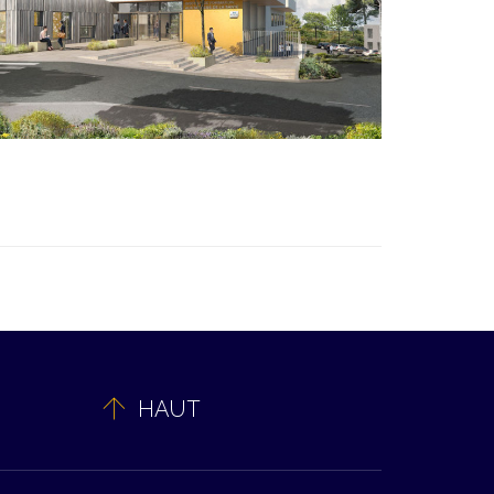

HAUT